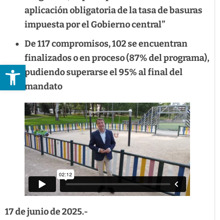
aplicación obligatoria de la tasa de basuras
impuesta por el Gobierno central”
De 117 compromisos, 102 se encuentran
finalizados o en proceso (87% del programa),
Abrir barra de herramientas
pudiendo superarse el 95% al final del
mandato
17 de junio de 2025.-