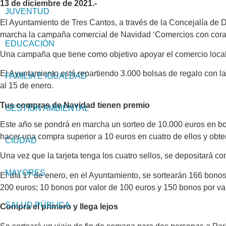
13 de diciembre de 2021.-
JUVENTUD
El Ayuntamiento de Tres Cantos, a través de la Concejalía d
marcha la campaña comercial de Navidad ‘Comercios con cora
EDUCACIÓN
Una campaña que tiene como objetivo apoyar el comercio local d
El Ayuntamiento está repartiendo 3.000 bolsas de regalo con l
FAMILIA E IGUALDAD
al 15 de enero.
Tus compras de Navidad tienen premio
GESTIÓN AMBIENTAL
Este año se pondrá en marcha un sorteo de 10.000 euros en bono
hacer una compra superior a 10 euros en cuatro de ellos y obte
CIUDAD
Una vez que la tarjeta tenga los cuatro sellos, se depositará c
MAYORES
El día 17 de enero, en el Ayuntamiento, se sortearán 166 bonos
200 euros; 10 bonos por valor de 100 euros y 150 bonos por va
SALUD PÚBLICA
Compra el primero y llega lejos