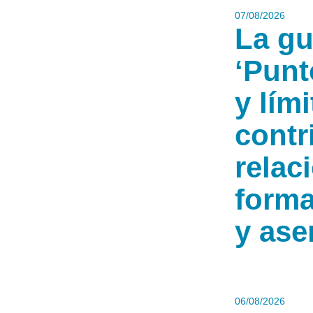
07/08/2026
La gu
‘Punt
y lími
contr
relac
forma
y ase
06/08/2026