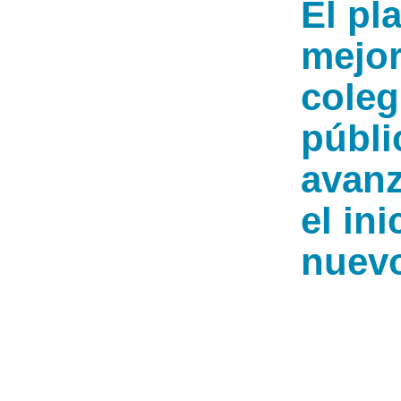
El pl
mejor
coleg
públi
avan
el ini
nuev