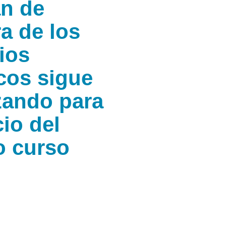
an de
a de los
ios
cos sigue
zando para
cio del
o curso