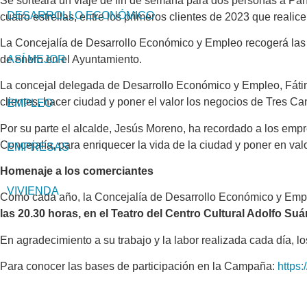
Se sorteará un viaje de fin de semana para dos personas a Parí
DESARROLLO ECONÓMICO
cuatro estrellas, entre los primeros clientes de 2023 que reali
La Concejalía de Desarrollo Económico y Empleo recogerá las ta
de enero en el Ayuntamiento.
ASÍ MEJOR
La concejal delegada de Desarrollo Económico y Empleo, Fátim
clientes, hacer ciudad y poner el valor los negocios de Tres C
EMPLEO
Por su parte el alcalde, Jesús Moreno, ha recordado a los empr
Concejalía, para enriquecer la vida de la ciudad y poner en va
EMPRESAS
Homenaje a los comerciantes
VIVIENDA
Como cada año, la Concejalía de Desarrollo Económico y Emp
las 20.30 horas, en el Teatro del Centro Cultural Adolfo Suá
En agradecimiento a su trabajo y la labor realizada cada día, lo
Para conocer las bases de participación en la Campaña:
https