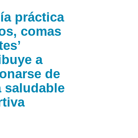
ía práctica
os, comas
tes’
ibuye a
ionarse de
 saludable
rtiva