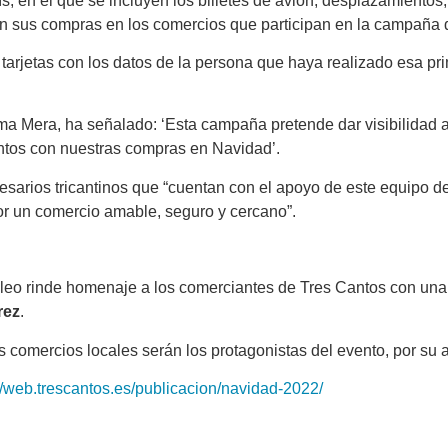
s, en el que se incluyen los billetes de avión, desplazamientos
cen sus compras en los comercios que participan en la campaña d
rjetas con los datos de la persona que haya realizado esa prim
a Mera, ha señalado: ‘Esta campaña pretende dar visibilidad 
antos con nuestras compras en Navidad’.
esarios tricantinos que “cuentan con el apoyo de este equipo de
lor un comercio amable, seguro y cercano”.
leo rinde homenaje a los comerciantes de Tres Cantos con un
rez
.
s comercios locales serán los protagonistas del evento, por su a
://web.trescantos.es/publicacion/navidad-2022/