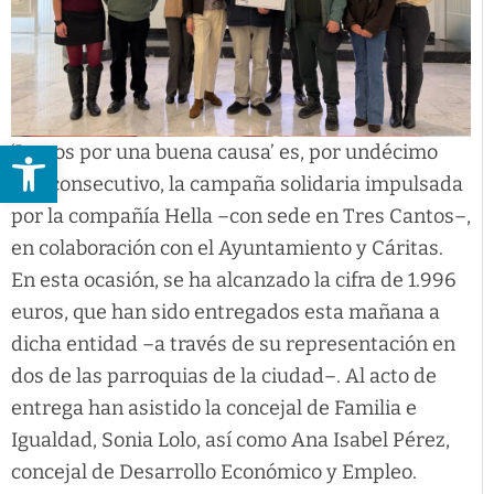
Abrir barra de herramientas
‘Juntos por una buena causa’ es, por undécimo
año consecutivo, la campaña solidaria impulsada
por la compañía Hella –con sede en Tres Cantos–,
en colaboración con el Ayuntamiento y Cáritas.
En esta ocasión, se ha alcanzado la cifra de 1.996
euros, que han sido entregados esta mañana a
dicha entidad –a través de su representación en
dos de las parroquias de la ciudad–. Al acto de
entrega han asistido la concejal de Familia e
Igualdad, Sonia Lolo, así como Ana Isabel Pérez,
concejal de Desarrollo Económico y Empleo.