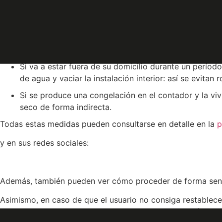
Es conveniente revisar la puerta del armario donde se 
Se recomienda proteger el contador envolviéndolo en 
periódico arrugado, son buenas opciones.
Además de lo anterior, cubrir las tuberías que rodean
Si va a estar fuera de su domicilio durante un período
de agua y vaciar la instalación interior: así se evitan
Si se produce una congelación en el contador y la viv
seco de forma indirecta.
Todas estas medidas pueden consultarse en detalle en la
p
y en sus redes sociales:
Además, también pueden ver cómo proceder de forma sen
Asimismo, en caso de que el usuario no consiga restablecer 
comunicar estas incidencias, Canal pone a disposición de lo