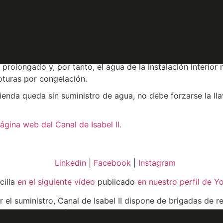
ubica el contador, y verificar que está bien cerrada.
materiales que impidan que se enfríe demasiado. Tejidos ais
 el contador con espuma de poliuretano, porexpán u otro ma
 prolongado y, por tanto, el agua de la instalación interior
 roturas por congelación.
ienda queda sin suministro de agua, no debe forzarse la lla
ágina web del Canal de Isabel II.
Linkedin
|
Facebook
|
Instagram
cilla
en el siguiente vídeo
publicado
en nuestro perfil de 
el suministro, Canal de Isabel II dispone de brigadas de re
s usuarios el teléfono gratuito 900 365 365, disponible las 