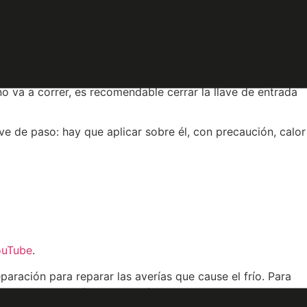
lantes, como lana o fibra de vidrio, o incluso papel de
terial aislante ayudará a evitar posibles problemas.
 no va a correr, es recomendable cerrar la llave de entrada
ve de paso: hay que aplicar sobre él, con precaución, calor
YouTube
.
paración para reparar las averías que cause el frío. Para
24 horas del día, los 365 días del año. Para agilizar las