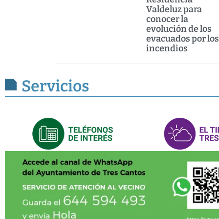
Valdeluz para
conocer la
evolución de los
evacuados por los
incendios
Servicios