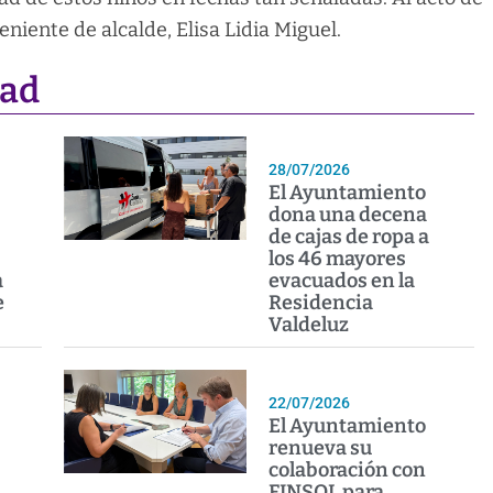
niente de alcalde, Elisa Lidia Miguel.
dad
28/07/2026
El Ayuntamiento
dona una decena
de cajas de ropa a
los 46 mayores
a
evacuados en la
e
Residencia
Valdeluz
22/07/2026
El Ayuntamiento
renueva su
colaboración con
FINSOL para