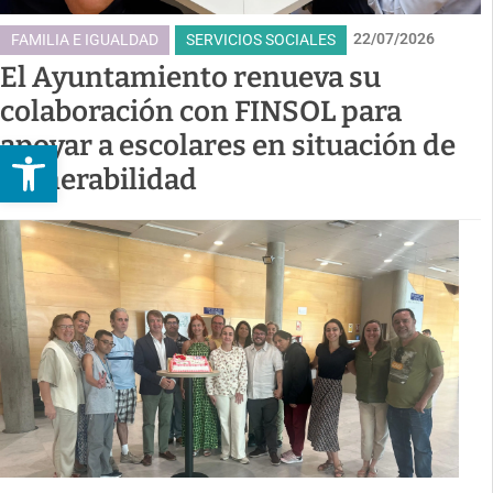
22/07/2026
FAMILIA E IGUALDAD
SERVICIOS SOCIALES
El Ayuntamiento renueva su
colaboración con FINSOL para
apoyar a escolares en situación de
Abrir barra de herramientas
vulnerabilidad