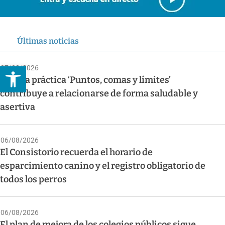
Últimas noticias
Abrir barra de herramientas
07/08/2026
La guía práctica ‘Puntos, comas y límites’
contribuye a relacionarse de forma saludable y
asertiva
06/08/2026
El Consistorio recuerda el horario de
esparcimiento canino y el registro obligatorio de
todos los perros
06/08/2026
El plan de mejora de los colegios públicos sigue