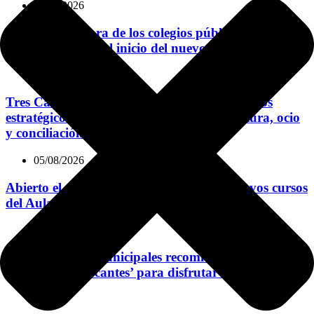
06/08/2026
El plan de mejora de los colegios públicos sigue
avanzando para el inicio del nuevo curso
05/08/2026
Tres Cantos no se detiene en verano: proyectos
estratégicos, mejoras en la vía pública, cultura, ocio
y conciliación familiar
05/08/2026
Abierto el plazo de matrícula para seis nuevos cursos
del Aula UAM+50
04/08/2026
Las bibliotecas municipales recomiendan las
‘Lecturas refrescantes’ para disfrutar del verano