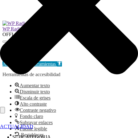
2026 © Ayuntamiento de Tres Cantos | Aviso Legal
WP Radio
OFFLINE
LIVE
Ir al contenido
Abrir barra de herramientas
Herramientas de accesibilidad
Aumentar texto
Disminuir texto
Escala de grises
Alto contraste
Contraste negativo
Fondo claro
Subrayar enlaces
ACTUALIDAD
Fuente legible
Restablecer
SUBCATEGORIA