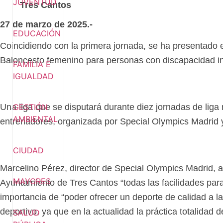
JUVENTUD
Tres Cantos
27 de marzo de 2025.-
EDUCACIÓN
Coincidiendo con la primera jornada, se ha presentado e
Baloncesto femenino para personas con discapacidad in
FAMILIA E
IGUALDAD
GESTIÓN
Una liga que se disputará durante diez jornadas de lig
AMBIENTAL
entrenadores, organizada por Special Olympics Madrid y
CIUDAD
Marcelino Pérez, director de Special Olympics Madrid, ag
MAYORES
Ayuntamiento de Tres Cantos “todas las facilidades par
importancia de “poder ofrecer un deporte de calidad a la
deportivo, ya que en la actualidad la práctica totalidad
SALUD