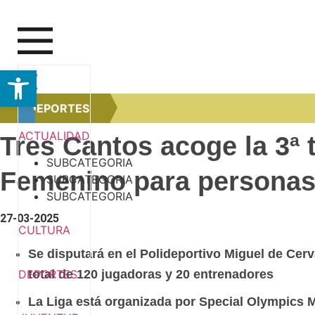
Abrir barra de herramientas
Ir
DEPORTES
al
contenido
ACTUALIDAD
Tres Cantos acoge la 3ª 
SUBCATEGORIA
Femenino para personas 
SUBCATEGORIA
SUBCATEGORIA
27-03-2025
CULTURA
Se disputará en el Polideportivo Miguel de Cer
DEPORTES
total de 120 jugadoras y 20 entrenadores
La Liga está organizada por Special Olympics M