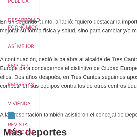
PÚBLICA
DESARROLLO
En un segundo punto, añadió: “quiero destacar la import
ECONÓMICO
mejorar su forma física y salud, sino para cambiar y/o me
ASÍ MEJOR
A continuación, cedió la palabra al alcalde de Tres Can
EMPLEO
Europe para concedernos el distintivo de Ciudad Europe
ellos. Dos años después, en Tres Cantos seguimos apost
EMPRESAS
competir en sus equipos contra los de otros centros edu
VIVIENDA
A la presentación también asistieron el concejal de Dep
REVISTA
Más deportes
MUNICIPAL