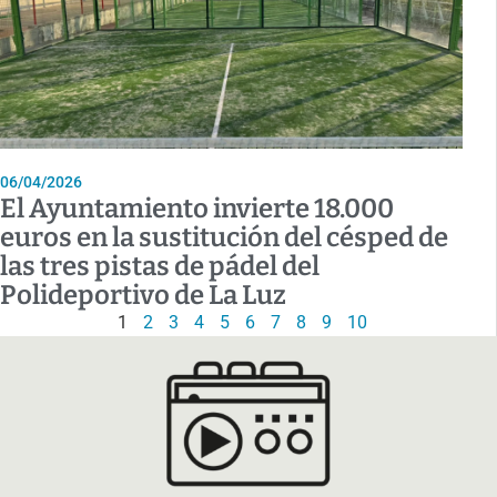
06/04/2026
El Ayuntamiento invierte 18.000
euros en la sustitución del césped de
las tres pistas de pádel del
Polideportivo de La Luz
1
2
3
4
5
6
7
8
9
10