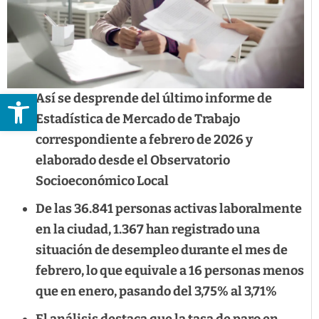
Abrir barra de herramientas
Así se desprende del último informe de
Estadística de Mercado de Trabajo
correspondiente a febrero de 2026 y
elaborado desde el Observatorio
Socioeconómico Local
De las 36.841 personas activas laboralmente
en la ciudad, 1.367 han registrado una
situación de desempleo durante el mes de
febrero, lo que equivale a 16 personas menos
que en enero, pasando del 3,75% al 3,71%
El análisis destaca que la tasa de paro en