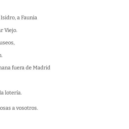
Isidro, a Faunia
r Viejo.
museos,
n.
mana fuera de Madrid
a lotería.
osas a vosotros.