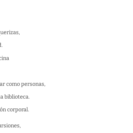
uerizas,
d.
cina
ar como personas,
a biblioteca.
ón corporal.
rsiones,