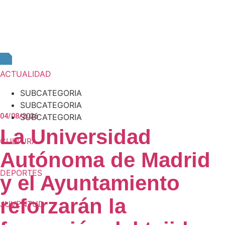
ACTUALIDAD
SUBCATEGORIA
SUBCATEGORIA
04/08/2026
SUBCATEGORIA
La Universidad
CULTURA
Autónoma de Madrid
DEPORTES
y el Ayuntamiento
reforzarán la
JUVENTUD