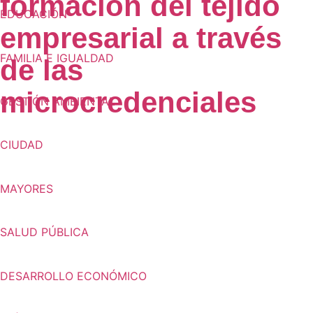
formación del tejido
EDUCACIÓN
empresarial a través
FAMILIA E IGUALDAD
de las
microcredenciales
GESTIÓN AMBIENTAL
CIUDAD
MAYORES
SALUD PÚBLICA
DESARROLLO ECONÓMICO