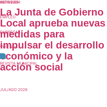
ASÍ MEJOR
08/07/2026
La Junta de Gobierno
EMPLEO
Local aprueba nuevas
medidas para
EMPRESAS
impulsar el desarrollo
VIVIENDA
económico y la
REVISTA MUNICIPAL
acción social
JUL/AGO 2026