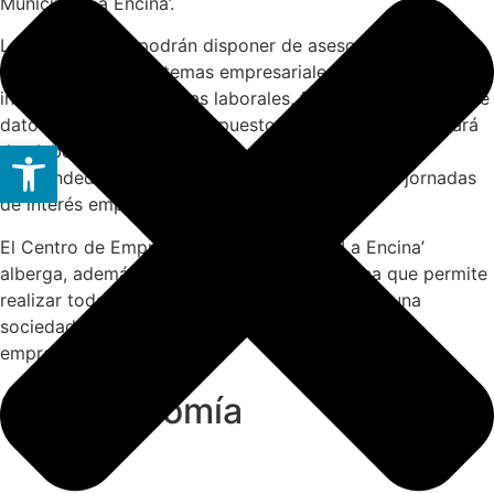
Municipal ‘La Encina’.
Los interesados podrán disponer de asesoramiento en
defensa jurídica en temas empresariales, obtener
información sobre temas laborales, fiscales, protección de
datos y elaboración de impuestos. También se encargará
Abrir barra de herramientas
de elaborar una guía práctica para empresarios y
emprendedores, además de organizar talleres y jornadas
de interés empresarial.
El Centro de Emprendimiento Municipal ‘La Encina’
alberga, además del PAE, una ventanilla única que permite
realizar todos los trámites para la creación de una
sociedad, siete despachos profesionales para
emprendedores.
Más economía