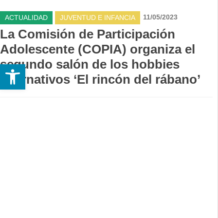
11/05/2023
ACTUALIDAD
JUVENTUD E INFANCIA
La Comisión de Participación
Adolescente (COPIA) organiza el
segundo salón de los hobbies
Abrir barra de herramientas
alternativos ‘El rincón del rábano’