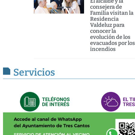
El alcalde y la
consejera de
Familia visitan la
Residencia
Valdeluz para
conocer la
evolución de los
evacuados por los
incendios
Servicios