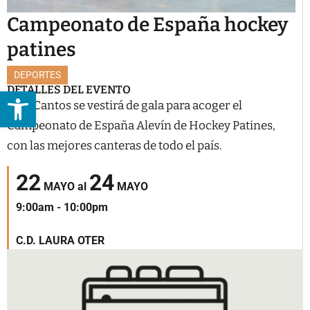
Campeonato de España hockey
patines
DEPORTES
DETALLES DEL EVENTO
Abrir barra de herramientas
Tres Cantos se vestirá de gala para acoger el
Campeonato de España Alevín de Hockey Patines,
con las mejores canteras de todo el país.
22
24
MAYO
al
MAYO
9:00am - 10:00pm
C.D. LAURA OTER