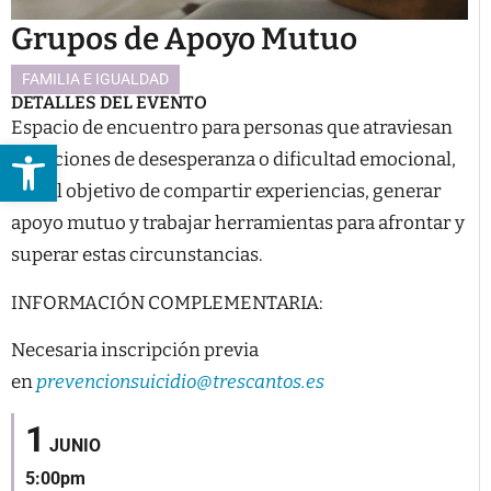
Grupos de Apoyo Mutuo
FAMILIA E IGUALDAD
DETALLES DEL EVENTO
Espacio de encuentro para personas que atraviesan
Abrir barra de herramientas
situaciones de desesperanza o dificultad emocional,
con el objetivo de compartir experiencias, generar
apoyo mutuo y trabajar herramientas para afrontar y
superar estas circunstancias.
INFORMACIÓN COMPLEMENTARIA:
Necesaria inscripción previa
en
prevencionsuicidio@trescantos.es
1
JUNIO
5:00pm