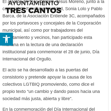
El alcalde de Tres Cantos, Jesús Moreno, junto a la
concejal de Familia e Igualdad, Sonia Lolo y Pablo
Barca, de la Asociación Entiende 3C, acompañados
por los portavoces y concejales de la Corporación
municipal, así como por trabajadores del
Abrir barra de herramientas
Ayuntamiento y vecinos, han participado esta
mañana en la lectura de una declaración
institucional para conmemorar el 28 de junio, Día
Internacional del Orgullo.
El acto se ha desarrollado a las puertas del
consistorio y pretende apoyar la causa de los
colectivos LGTBIQ promoviendo, como dice el
propio texto “un cambio y dando pasos hacia una
sociedad más justa, abierta y libre”.
En la conmemoración del Día Internacional del