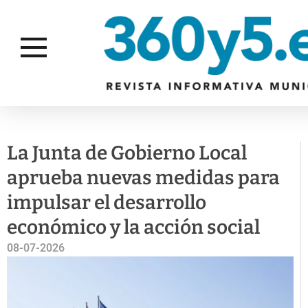
COMERCIO
DESARROLLO
FAMIL
Y
ECONÓMICO
IGUAL
CONSUMO
Y EMPLEO
La Junta de Gobierno Local
aprueba nuevas medidas para
impulsar el desarrollo
económico y la acción social
08-07-2026