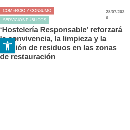
COMERCIO Y CONSUMO
28/07/202
6
SERVICIOS PÚBLICOS
‘Hostelería Responsable’ reforzará
la convivencia, la limpieza y la
Abrir barra de herramientas
gestión de residuos en las zonas
de restauración