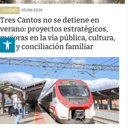
05/08/2026
CIUDAD
Tres Cantos no se detiene en
verano: proyectos estratégicos,
mejoras en la vía pública, cultura,
Abrir barra de herramientas
ocio y conciliación familiar