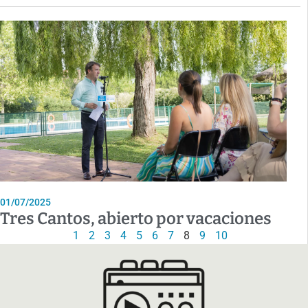
01/07/2025
Tres Cantos, abierto por vacaciones
1
2
3
4
5
6
7
8
9
10