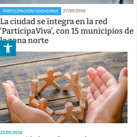
27/05/2026
PARTICIPACIÓN CIUDADANA
La ciudad se integra en la red
‘ParticipaViva’, con 15 municipios de
la zona norte
Abrir barra de herramientas
25/05/2026