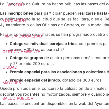
La Concejalía de Cultura ha hecho públicas las bases del 
JUVENTUD
Las
inscripciones
para participar pueden realizarse
hasta 
cumplimentando la solicitud que se les facilitará, o en el 
EDUCACIÓN
Ayuntamiento o en las Oficinas de Correos, en la modalidad
Para el concurso de disfraces se han programado cuatro c
FAMILIA E IGUALDAD
Categoría individual, parejas o tríos
, con premios par
premio y 100 euros para el 2º.
GESTIÓN AMBIENTAL
Categoría grupos
de cuatro personas o más, con prem
y 2º premio 200 euros).
CIUDAD
Premio especial para las
asociaciones y colectivos
d
Premio especial del jurado
, dotado de 300 euros.
MAYORES
Queda prohibida en el concurso la utilización de animales,
decorativos rodantes no motorizados, siempre y cuando s
SALUD PÚBLICA
Las bases se encuentran disponibles en la web del Ayunta