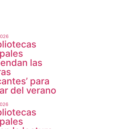
2026
bliotecas
pales
endan las
ras
cantes’ para
tar del verano
2026
bliotecas
pales