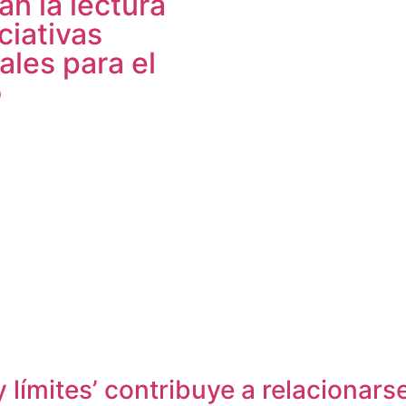
an la lectura
ciativas
ales para el
o
 límites’ contribuye a relacionars