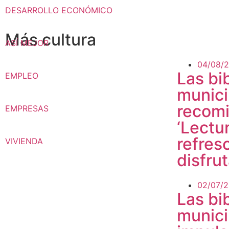
DESARROLLO ECONÓMICO
Más cultura
ASÍ MEJOR
04/08/
Las bi
EMPLEO
munici
recomi
EMPRESAS
‘Lectu
refres
VIVIENDA
disfru
02/07/
Las bi
munici