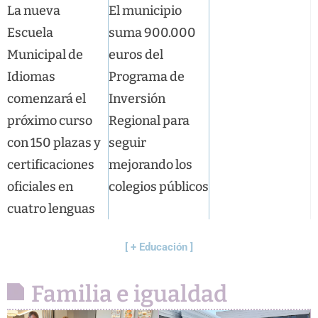
La nueva
El municipio
Escuela
suma 900.000
Municipal de
euros del
Idiomas
Programa de
comenzará el
Inversión
próximo curso
Regional para
con 150 plazas y
seguir
certificaciones
mejorando los
oficiales en
colegios públicos
cuatro lenguas
[ + Educación ]
Familia e igualdad